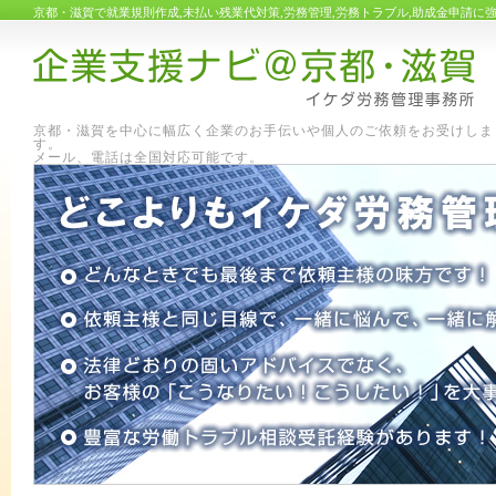
京都・滋賀で就業規則作成,未払い残業代対策,労務管理,労務トラブル,助成金申請
京都・滋賀を中心に幅広く企業のお手伝いや個人のご依頼をお受けしま
す
メール、電話は全国対応可能です。