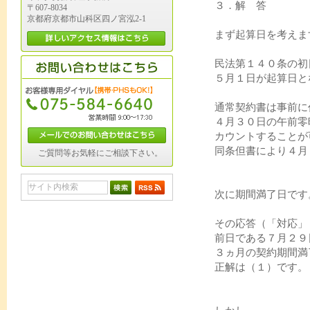
３．解 答
〒607-8034
京都府京都市山科区四ノ宮泓2-1
まず起算日を考えま
民法第１４０条の初
５月１日が起算日と
通常契約書は事前に
４月３０日の午前零
カウントすることが
同条但書により４月
ご質問等お気軽にご相談下さい。
次に期間満了日です
その応答（「対応」
前日である７月２９
３ヵ月の契約期間満
正解は（１）です。