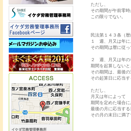
ただし、
その期間が午前零時
この限りでない。
民法第１４３条（暦
１ 週、月又は年に
その期間は暦に従っ
２ 週、月又は年の
期間を起算しないと
その期間は、最後の
その起算日に応当す
ただし、
月又は年によって
期間を定めた場合に
最後の月に応当する
その月の末日に満了
イケダ労務管理事務所