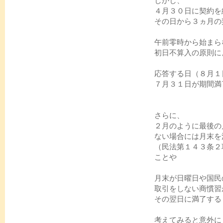
しかし、
４月３０日に契約を
その日から３ヵ月の
午前零時から始まら
初日不算入の原則に
応答する日（８月１
７月３１日が期間満
さらに、
２月のように最後の
ない場合には月末を
（民法第１４３条２
ことや
月末が日曜日や国民
取引をしない商慣習
その翌日に満了する
考えてみると意外に