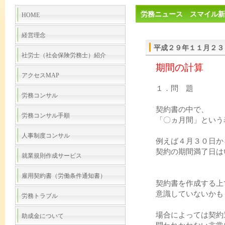
労務ニュース スマイル新
HOME
経営理念
平成２９年１１月２３
社労士（社会保険労務士）紹介
期間の計算
アクセスMAP
１．問 題
労務コンサル
契約書の中で、
労務コンサル手順
「〇ヵ月間」という
人事制度コンサル
例えば４月３０日か
契約の期間満了日は
就業規則作成サービス
雇用契約書（労働条件通知書）
契約書を作成する上
意識していないかも
労務トラブル
場合によっては契約
助成金について