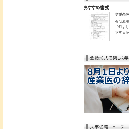
労働条件
有期雇用
10月よ
示する必