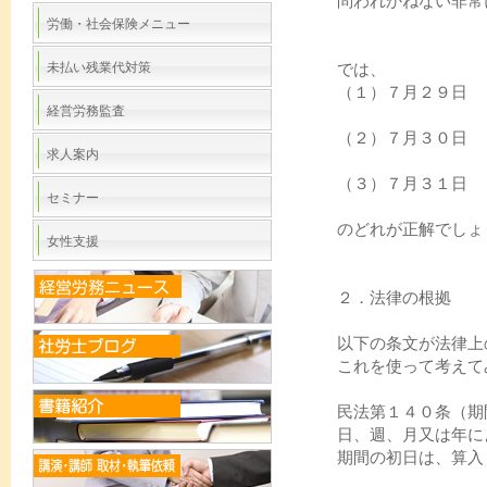
問われかねない非常
労働・社会保険メニュー
未払い残業代対策
では、
（１）７月２９日
経営労務監査
（２）７月３０日
求人案内
（３）７月３１日
セミナー
のどれが正解でしょ
女性支援
２．法律の根拠
以下の条文が法律上
これを使って考えて
民法第１４０条（期
日、週、月又は年に
期間の初日は、算入