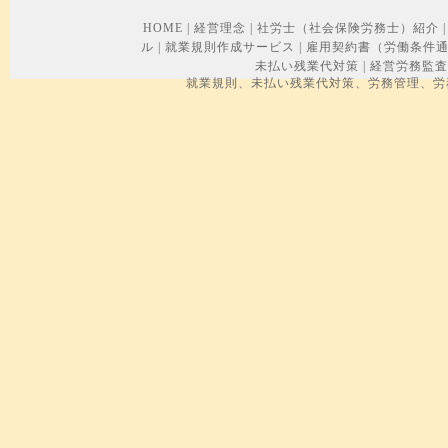
HOME
|
経営理念
|
社労士（社会保険労務士）紹介
|
ル
|
就業規則作成サービス
|
雇用契約書（労働条件
未払い残業代対策
|
経営労務監査
就業規則、未払い残業代対策、労務管理、労務トラブル、