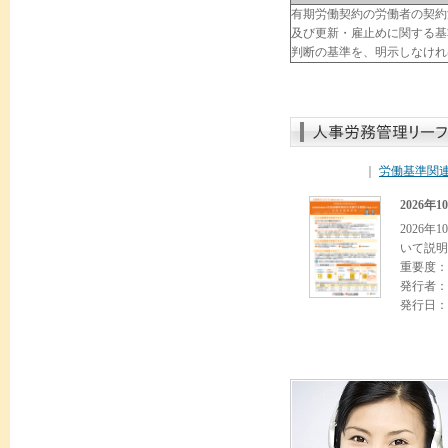
有期労働契約の労働者の契約
及び更新・雇止めに関する基
判断の基準を、明示しなけれ
｜
労働基準関
2026
2026
いて説明
重要度：
発行者：
発行日：2