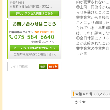
約が更新されないこ
〒607-8034
京都府京都市山科区四ノ宮泓2-1
⑧上司、同僚等から
らせを受けたことに
⑨事業主から直接若
ことにより退職した
られている「早期退
は、これに該当しな
⑩全日休業により３
当が支給されたこと
⑪事業主の事業内容
した者
ご質問等お気軽にご相談下さい。
★第４５号（３／８）
か？★