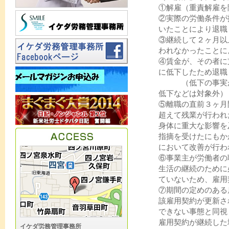
①解雇（重責解雇を
②実際の労働条件が
いたことにより退職
③継続して２ヶ月以
われなかったことに
④賃金が、その者に
に低下したため退職
（低下の事実が予
低下などは対象外）
⑤離職の直前３ヶ月
超えて残業が行われ
身体に重大な影響を
指摘を受けたにもか
において改善が行わ
⑥事業主が労働者の
生活の継続のために
ていないため、雇用
⑦期間の定めのある
該雇用契約が更新さ
できない事態と同視
雇用契約が継続した
イケダ労務管理事務所