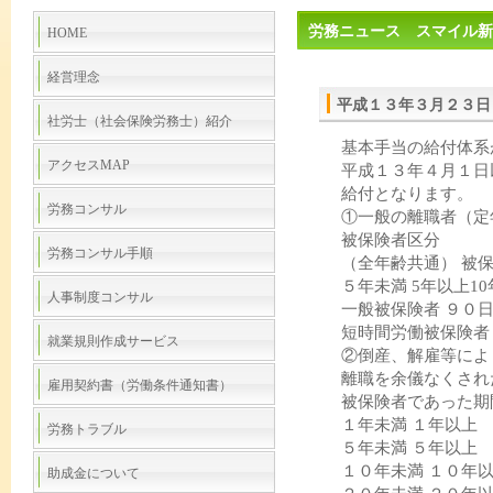
労務ニュース スマイル新
HOME
経営理念
平成１３年３月２３日
社労士（社会保険労務士）紹介
基本手当の給付体系
アクセスMAP
平成１３年４月１日
給付となります。
労務コンサル
①一般の離職者（定
被保険者区分
労務コンサル手順
（全年齢共通） 被
５年未満 5年以上10
人事制度コンサル
一般被保険者 ９０日
短時間労働被保険者
就業規則作成サービス
②倒産、解雇等によ
離職を余儀なくされ
雇用契約書（労働条件通知書）
被保険者であった期
１年未満 １年以上
労務トラブル
５年未満 ５年以上
１０年未満 １０年
助成金について