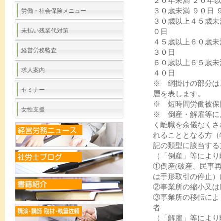
２０年未満 ２０年
３０歳未満 ９０日 
労働・社会保険メニュー
３０歳以上４５歳未満
未払い残業代対策
０日
４５歳以上６０歳未満
経営労務監査
３０日
６０歳以上６５歳未満
求人案内
４０日
※ 網掛けの部分は
セミナー
層を表します。
※ 短時間労働被保
女性支援
※ 倒産・解雇等に
く離職を余儀なくさ
れることとなる方（
記の類型に該当する
（「倒産」等により
①倒産(破産、民事
は手形取引の停止）
②事業所の縮小又は
③事業所の移転によ
者
（「解雇」等により