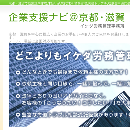
京都・滋賀で就業規則作成,未払い残業代対策,労務管理,労務トラブル,助成金申請
京都・滋賀を中心に幅広く企業のお手伝いや個人のご依頼をお受けしま
す
メール、電話は全国対応可能です。