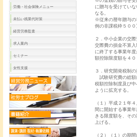
※の金銭の贈与を受
に贈与を受けていな
労働・社会保険メニュー
なる。
未払い残業代対策
※従来の暦年贈与の
例の非課税枠５０
経営労務監査
２．中小企業の交際
求人案内
交際費の損金不算入
に終了する事業年度
セミナー
額控除限度額を４０
女性支援
３．研究開発税制の
試験研究費の総額
税額控除制度及び中
ように拡充する。
（１）平成２１年４
間に開始する事業
きる限度額を、その
上げる。
（２）（１）の期間