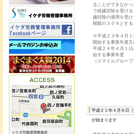
ることができなかっ
で繰越控除を受ける
越控除の適用を受け
税額の３０％とする
※平成２３年４月１
開始する事業年度又
平成２４年４月１日
始する事業年度
（スマイルグループ
平成２１年４月８日（
が始まります
イケダ労務管理事務所