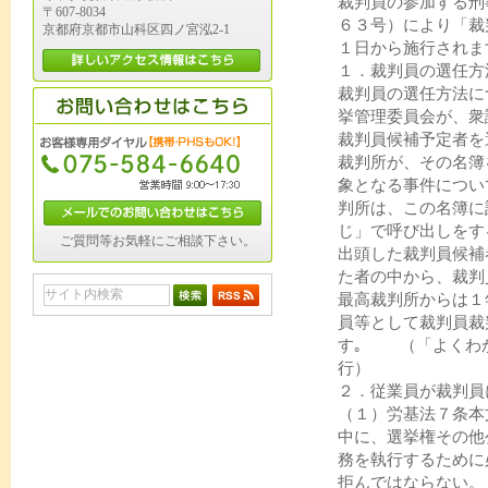
裁判員の参加する刑
〒607-8034
６３号）により「裁
京都府京都市山科区四ノ宮泓2-1
１日から施行されま
１．裁判員の選任方
裁判員の選任方法に
挙管理委員会が、衆
裁判員候補予定者を
裁判所が、その名簿
象となる事件につい
判所は、この名簿に
じ」で呼び出しをす
ご質問等お気軽にご相談下さい。
出頭した裁判員候補
た者の中から、裁判
最高裁判所からは１
員等として裁判員裁
す｡ （「よくわ
行）
２．従業員が裁判員
（１）労基法７条本
中に、選挙権その他
務を執行するために
拒んではならない。