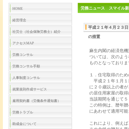
労務ニュース スマイル新
HOME
経営理念
平成２１年４月２３日
社労士（社会保険労務士）紹介
の措置
アクセスMAP
麻生内閣の経済危機
労務コンサル
ついては、次のよう
ものとなっておりま
労務コンサル手順
１．住宅取得のため
人事制度コンサル
平成２１年１月１
に２０歳以上の者が
就業規則作成サービス
の居住用家屋の取得
当該期間を通じて５
雇用契約書（労働条件通知書）
この特例は、暦年贈
にあわせて適用可能
労務トラブル
これにより、例えば
助成金について