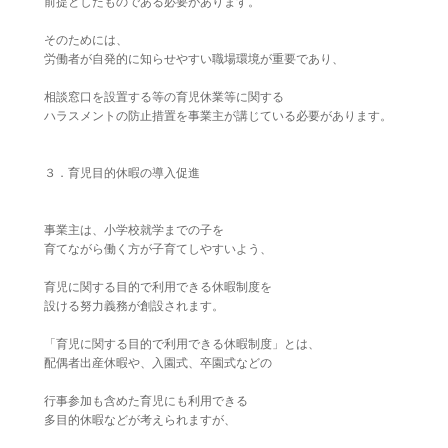
前提としたものである必要があります。
そのためには、
労働者が自発的に知らせやすい職場環境が重要であり、
相談窓口を設置する等の育児休業等に関する
ハラスメントの防止措置を事業主が講じている必要があります。
３．育児目的休暇の導入促進
事業主は、小学校就学までの子を
育てながら働く方が子育てしやすいよう、
育児に関する目的で利用できる休暇制度を
設ける努力義務が創設されます。
「育児に関する目的で利用できる休暇制度」とは、
配偶者出産休暇や、入園式、卒園式などの
行事参加も含めた育児にも利用できる
多目的休暇などが考えられますが、