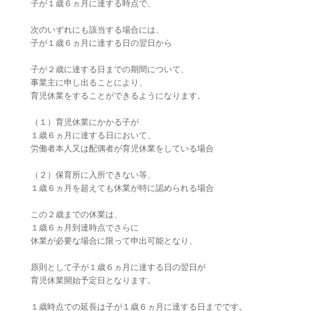
子が１歳６ヵ月に達する時点で、
次のいずれにも該当する場合には、
子が１歳６ヵ月に達する日の翌日から
子が２歳に達する日までの期間について、
事業主に申し出ることにより、
育児休業をすることができるようになります。
（１）育児休業にかかる子が
１歳６ヵ月に達する日において、
労働者本人又は配偶者が育児休業をしている場合
（２）保育所に入所できない等、
１歳６ヵ月を超えても休業が特に認められる場合
この２歳までの休業は、
１歳６ヵ月到達時点でさらに
休業が必要な場合に限って申出可能となり、
原則として子が１歳６ヵ月に達する日の翌日が
育児休業開始予定日となります。
１歳時点での延長は子が１歳６ヵ月に達する日までです。