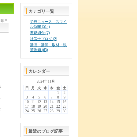
カテゴリ一覧
 水曜日
労務ニュース スマイ
ル新聞 (514)
書籍紹介 (7)
社労士ブログ (2)
講演・講師 取材・執
筆依頼 (63)
）
カレンダー
2024年11月
わ
日
月
火
水
木
金
土
1
2
3
4
5
6
7
8
9
さ
10
11
12
13
14
15
16
17
18
19
20
21
22
23
な
24
25
26
27
28
29
30
最近のブログ記事