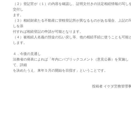
（２）登記官が（１）の内容を確認し、証明文付きの法定相続情報の写し
交付し
ます。
（３）相続財産たる不動産に管轄登記所が異なるものがある場合、上記の
しを添
付すれば相続登記の申請が可能となります。
（４）被相続人名義の預金の払い戻し等、他の相続手続に使うことも可能
します。
４．今後の見通し
法務省の発表によれば「年内にパブリックコメント（意見公募）を実施し
て、詳細
を決めたうえ、来年５月の開始を目指す」ということです。
投稿者 イケダ労務管理