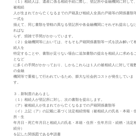
（１）相続人は、遺産に係る相続手続に際し、登記所や金融機関に対して
被相続
人が生まれてから亡くなるまでの戸籍及び相続人全員の戸籍等の関係書類
一式を
揃えて、同じ書類を管轄の異なる登記所や各金融機関にそれぞれ提出しな
ればな
らず、煩雑で手間がかかっています。
（２）金融機関等においては、そもそも戸籍関係書類等一式を読み解いて
続人を
特定することや、書類が足りない場合に追加書類の提出を相続人に求める
となど
に多くの手間がかかっており、しかもこれらは１人の被相続人に対して複
の金融
機関等で重複して行われているため、膨大な社会的コストが発生していま
す。
３．新制度のあらまし
（１）相続人が登記所に対し、次の書類を提出します。
（ア）被相続人が生まれてから亡くなるまでの戸籍関係書類等
（イ）上記（ア）の記載に基づく法定相続情報（被相続人の氏名・本籍・
所・生
年月日・死亡年月日と相続人の氏名・本籍・住所・生年月日・続柄・法定
続分）
を記した関係図である申請書