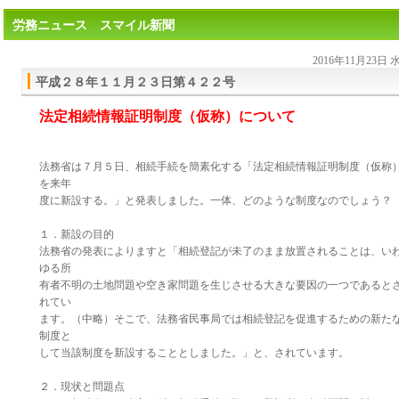
労務ニュース スマイル新聞
2016年11月23日
平成２８年１１月２３日第４２２号
法定相続情報証明制度（仮称）について
法務省は７月５日、相続手続を簡素化する「法定相続情報証明制度（仮称
を来年
度に新設する。」と発表しました。一体、どのような制度なのでしょう？
１．新設の目的
法務省の発表によりますと「相続登記が未了のまま放置されることは、い
ゆる所
有者不明の土地問題や空き家問題を生じさせる大きな要因の一つであると
れてい
ます。（中略）そこで、法務省民事局では相続登記を促進するための新た
制度と
して当該制度を新設することとしました。」と、されています。
２．現状と問題点