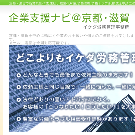
京都・滋賀で就業規則作成,未払い残業代対策,労務管理,労務トラブル,助成金申請
京都・滋賀を中心に幅広く企業のお手伝いや個人のご依頼をお受けしま
す
メール、電話は全国対応可能です。