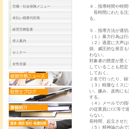
４．指導時間や時間
労働・社会保険メニュー
長時間にわたる注
未払い残業代対策
る。
経営労務監査
５．指導方法が適切
（１）暴力行為は行
求人案内
（２）過度に大声は
損、威圧的な発言も
セミナー
わない。
対象者の態度が悪く
女性支援
していることも想定
しておく。
２名で行ったり、録
（３）軽微なミスに
い。嫌み、皮肉にも
する。
（４）メールでの指
の従業員にCC等で
らない。
長時間、起立させた
（５）精神論のみで