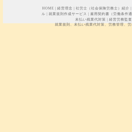
HOME
|
経営理念
|
社労士（社会保険労務士）紹介
|
ル
|
就業規則作成サービス
|
雇用契約書（労働条件
未払い残業代対策
|
経営労務監査
就業規則、未払い残業代対策、労務管理、労務トラブル、