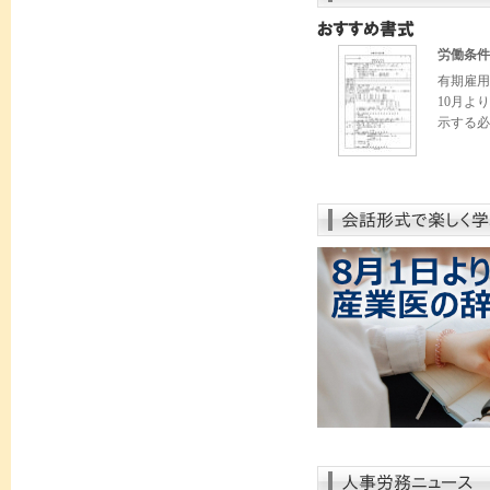
労働条件
有期雇用
10月よ
示する必