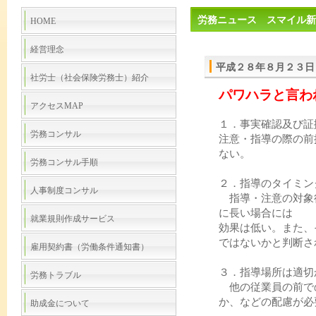
労務ニュース スマイル新
HOME
経営理念
平成２８年８月２３日
社労士（社会保険労務士）紹介
パワハラと言わ
アクセスMAP
１．事実確認及び証
労務コンサル
注意・指導の際の前
ない。
労務コンサル手順
２．指導のタイミン
人事制度コンサル
指導・注意の対象
に長い場合には
就業規則作成サービス
効果は低い。また、
ではないかと判断さ
雇用契約書（労働条件通知書）
３．指導場所は適切
労務トラブル
他の従業員の前で
か、などの配慮が必
助成金について