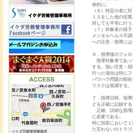
体的に。
（６）特定の者に対
ミスをした他の従業
対しても平等に行う
（７）対象者の様子
メンタルヘルス不調
への注意・指導には
６．指導後のフォロ
指導対象者であっ
する。強い注意・指
行った場合は特にフ
パワハラ問題の顕在
リスクは低減する。
７．指導日時、指導
どを正確に記録する
正確、詳細な指導
に必要である。
特に別室において１
た言わないのトラブ
イケダ労務管理事務所