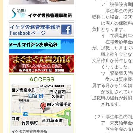
ア 被保険者期
厚生年金の資格を
取得した場合、従来
は両方の保険料の
負担となります。
イ 在職老齢年
在職老齢年金は、
が、退職した月まで
職老齢年金となり
支給停止が発生しな
くなりました。
ウ 資格喪失時
従来は資格喪失日
属する月から年金額
が改訂されていま
退職時の遅れが解消
されます。
（２）厚生年金の制
ア 未支給年金
厚生年金の支給範
イケダ労務管理事務所