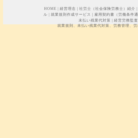
HOME
|
経営理念
|
社労士（社会保険労務士）紹介
|
ル
|
就業規則作成サービス
|
雇用契約書（労働条件
未払い残業代対策
|
経営労務監査
就業規則、未払い残業代対策、労務管理、労務トラブル、