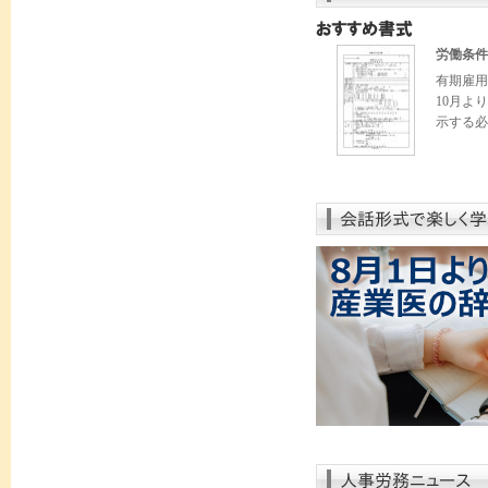
労働条件
有期雇用
10月よ
示する必