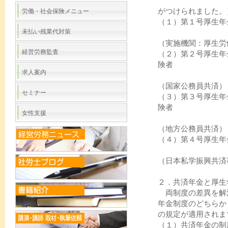
（従来の被
がつけられました。
労働・社会保険メニュー
（１）第１号厚生年
未払い残業代対策
（実施機関：厚生労
経営労務監査
（２）第２号厚生年
険者
求人案内
（国家公務員共済）
セミナー
（３）第３号厚生年
険者
女性支援
（地方公務員共済）
（４）第４号厚生年
（日本私学振興共済
２．共済年金と厚生
両制度の差異を解
年金制度のどちらか
の規定が適用されま
（１）共済年金の制