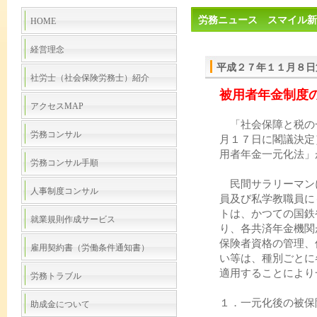
労務ニュース スマイル新
HOME
経営理念
平成２７年１１月８日
社労士（社会保険労務士）紹介
被用者年金制度
アクセスMAP
「社会保障と税の
労務コンサル
月１７日に閣議決定
用者年金一元化法」
労務コンサル手順
民間サラリーマン
人事制度コンサル
員及び私学教職員に
トは、かつての国鉄
就業規則作成サービス
り、各共済年金機関
保険者資格の管理、
雇用契約書（労働条件通知書）
い等は、種別ごとに
適用することにより
労務トラブル
１．一元化後の被保
助成金について