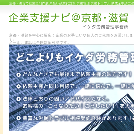
京都・滋賀で就業規則作成,未払い残業代対策,労務管理,労務トラブル,助成金申請
京都・滋賀を中心に幅広く企業のお手伝いや個人のご依頼をお受けしま
す
メール、電話は全国対応可能です。