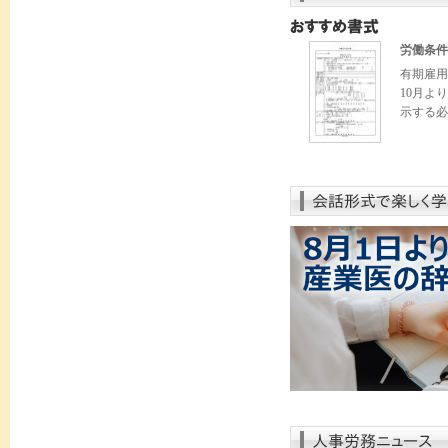
労働条件
有期雇用
10月よ
示する必