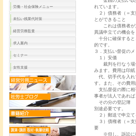
金銭の支払い以外
れています。
労働・社会保険メニュー
２）債務者（＝支
未払い残業代対策
とができること
これは債務者が支
経営労務監査
異議申立ての機会を
十分に確保すると
求人案内
的です。
３．支払い督促のメ
セミナー
１）安価
裁判を行なう場合
女性支援
みます。費用は印紙
代、切手代を入れ
す。また、その費用
支払督促の際に相
事者が法人であれば
その分の登記簿 
別途必要です。
２）郵送で申立て
３）債権者（＝支
要
※但し、訴訟に移