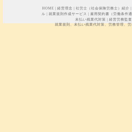
HOME
|
経営理念
|
社労士（社会保険労務士）紹介
|
ル
|
就業規則作成サービス
|
雇用契約書（労働条件
未払い残業代対策
|
経営労務監査
就業規則、未払い残業代対策、労務管理、労務トラブル、