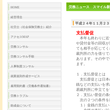
労務ニュース スマイル新
HOME
経営理念
平成２４年１１月２３
社労士（社会保険労務士）紹介
支払督促
アクセスMAP
本年も終わりに近
や貸付金等の回収が
労務コンサル
ても相手が応じてく
裁判所の力を借りて
労務コンサル手順
あります。その中で
ます。
人事制度コンサル
１．支払督促とは
就業規則作成サービス
支払督促とは日本
銭などの支払いを求
雇用契約書（労働条件通知書）
易裁判所に申立てを
２．支払い督促の条
労務トラブル
次の２つの条件を
１）金銭の支払い
助成金について