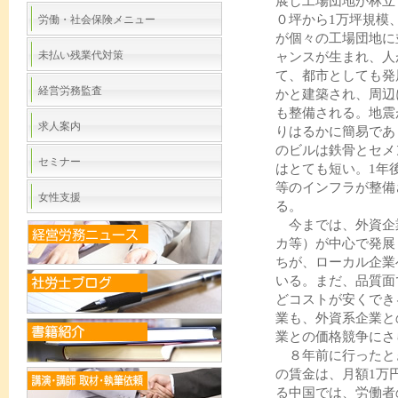
展し工場団地が林立
０坪から1万坪規模
労働・社会保険メニュー
が個々の工場団地に
未払い残業代対策
ャンスが生まれ、人
て、都市としても発
経営労務監査
かと建築され、周辺
も整備される。地震
求人案内
りはるかに簡易であ
のビルは鉄骨とセメ
セミナー
はとても短い。1年
等のインフラが整備
女性支援
る。
今までは、外資企
カ等）が中心で発展
ちが、ローカル企業
いる。まだ、品質面
どコストが安くでき
業も、外資系企業と
業との価格競争にさ
８年前に行ったと
の賃金は、月額1万
る中国では、労働者