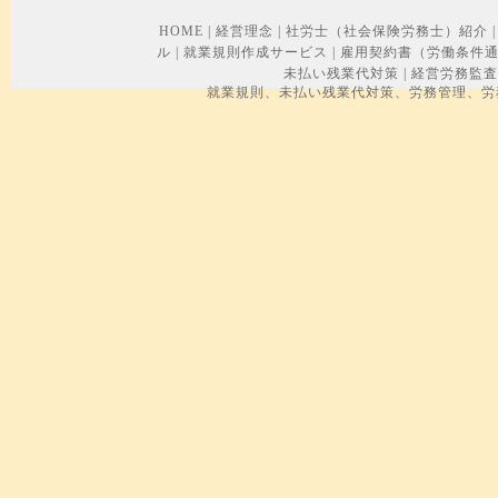
HOME
|
経営理念
|
社労士（社会保険労務士）紹介
|
ル
|
就業規則作成サービス
|
雇用契約書（労働条件
未払い残業代対策
|
経営労務監査
就業規則、未払い残業代対策、労務管理、労務トラブル、