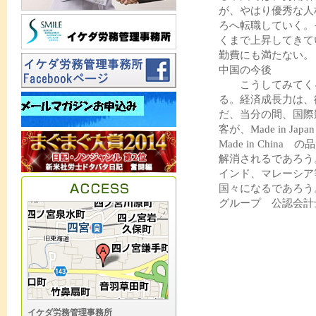
が、やはり優秀な人
ろへ転職していく。
くまで上昇してきて
勤費にも満たない。
中国の今後
こうしてみてくる
る。経済成長力は、
だ、当分の間、国際
客が、Made in 
Made in Chi
解消されるであろう
インド、マレーシア
国々になる
グループ 公認会計
イケダ労務管理事務所