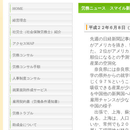
労務ニュース スマイル新
HOME
経営理念
平成２２年６月８日（第２
社労士（社会保険労務士）紹介
先週の日経新聞記事
アクセスMAP
がアメリカを抜き、
た。２位がアメリカ
労務コンサル
順位になるとの予測
産業の空洞化
労務コンサル手順
奈良県には奈良県
学の県外からの就学
人事制度コンサル
じく９７％というこ
吸収できる産業が少
就業規則作成サービス
を中国他の新興国へ
雇用チャンスが少な
雇用契約書（労働条件通知書）
中国の様子
出張で、上海、蘇
労務トラブル
ある。上海は、人口
いか、常州でも２０
助成金について