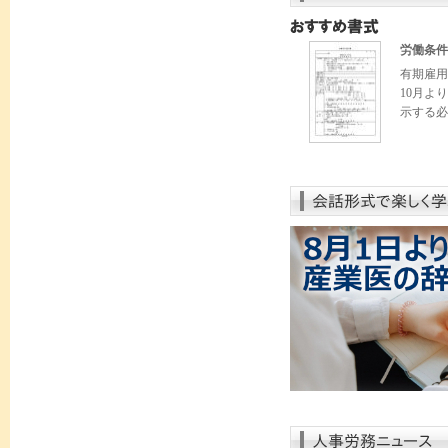
労働条件
有期雇用
10月よ
示する必