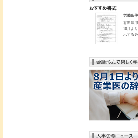
労働条件
有期雇用
10月よ
示する必