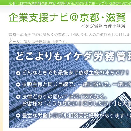
京都・滋賀で就業規則作成,未払い残業代対策,労務管理,労務トラブル,助成金申請
京都・滋賀を中心に幅広く企業のお手伝いや個人のご依頼をお受けしま
す
メール、電話は全国対応可能です。