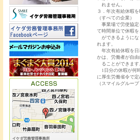
れません。
３．年次有給休暇を
（すべての企業）
事業場で労使協定
て時間単位で休暇を
ができるようにな
れます。
年次有給休暇を日
かは、労働者が自由
ることができます
1日分の休暇が何時
に厚生労働省令で定
（スマイルグループ
イケダ労務管理事務所