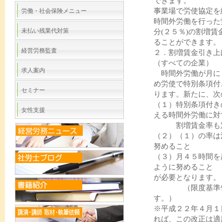
できます。
事業場で労使協定を
労働・社会保険メニュー
時間外労働を行った
未払い残業代対策
分(２５％)の割増
ることができます。
経営労務監査
２．割増賃金引き上
（すべての企業）
求人案内
時間外労働が月に
め労使で特別条項付
セミナー
ります。新たに、次
（１）特別条項付き
女性支援
える時間外労働に対
割増賃金率も定
（２）（１）の率は
努めること
（３）月４５時間を
ように努めること
が必要となります。
（限度基準告示
す。）
※平成２２年４月１
れば、この改正は適