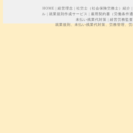
HOME
|
経営理念
|
社労士（社会保険労務士）紹介
|
ル
|
就業規則作成サービス
|
雇用契約書（労働条件
未払い残業代対策
|
経営労務監査
就業規則、未払い残業代対策、労務管理、労務トラブル、