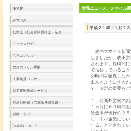
労務ニュース スマイル新
HOME
経営理念
平成２１年１１月２３
社労士（社会保険労務士）紹介
アクセスMAP
先のスマイル新聞
労務コンサル
しましたが、改正労
されます。長時間に
労務コンサル手順
で推移していること
の時間を確保しなが
人事制度コンサル
出来るようにするた
て、改定の概要をご
就業規則作成サービス
１．時間外労働の割
雇用契約書（労働条件通知書）
１ヵ月に６０時間を
賃金率が現行の２５
労務トラブル
し、中小企業につい
することとされてい
助成金について