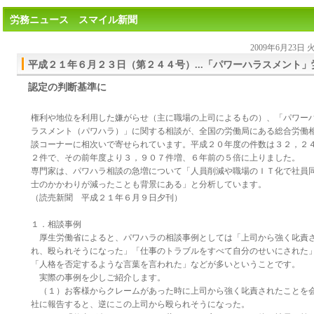
労務ニュース スマイル新聞
2009年6月23日
平成２１年６月２３日（第２４４号）...「パワーハラスメント」
認定の判断基準に
権利や地位を利用した嫌がらせ（主に職場の上司によるもの）、「パワー
ラスメント（パワハラ）」に関する相談が、全国の労働局にある総合労働
談コーナーに相次いで寄せられています。平成２０年度の件数は３２，２
２件で、その前年度より３，９０７件増、６年前の５倍に上りました。
専門家は、パワハラ相談の急増について「人員削減や職場のＩＴ化で社員
士のかかわりが減ったことも背景にある」と分析しています。
（読売新聞 平成２１年６月９日夕刊）
１．相談事例
厚生労働省によると、パワハラの相談事例としては「上司から強く叱責
れ、殴られそうになった」「仕事のトラブルをすべて自分のせいにされた
「人格を否定するような言葉を言われた」などが多いということです。
実際の事例を少しご紹介します。
（１）お客様からクレームがあった時に上司から強く叱責されたことを
社に報告すると、逆にこの上司から殴られそうになった。