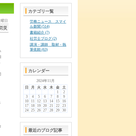
カテゴリ一覧
 火曜日
労務ニュース スマイ
ル新聞 (514)
労災
書籍紹介 (7)
社労士ブログ (2)
講演・講師 取材・執
筆依頼 (63)
ハ
相
４
カレンダー
同
2024年11月
日
月
火
水
木
金
土
1
2
3
4
5
6
7
8
9
10
11
12
13
14
15
16
さ
17
18
19
20
21
22
23
」
24
25
26
27
28
29
30
会
最近のブログ記事