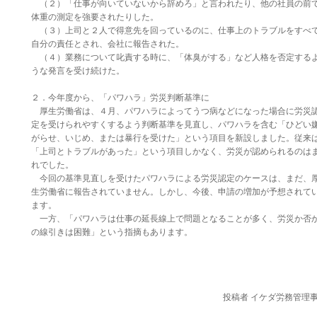
（２）「仕事が向いていないから辞めろ」と言われたり、他の社員の前
体重の測定を強要されたりした。
（３）上司と２人で得意先を回っているのに、仕事上のトラブルをすべ
自分の責任とされ、会社に報告された。
（４）業務について叱責する時に、「体臭がする」など人格を否定する
うな発言を受け続けた。
２．今年度から、「パワハラ」労災判断基準に
厚生労働省は、４月、パワハラによってうつ病などになった場合に労災
定を受けられやすくするよう判断基準を見直し、パワハラを含む「ひどい
がらせ、いじめ、または暴行を受けた」という項目を新設しました。従来
「上司とトラブルがあった」という項目しかなく、労災が認められるのは
れでした。
今回の基準見直しを受けたパワハラによる労災認定のケースは、まだ、
生労働省に報告されていません。しかし、今後、申請の増加が予想されて
ます。
一方、「パワハラは仕事の延長線上で問題となることが多く、労災か否
の線引きは困難」という指摘もあります。
投稿者 イケダ労務管理