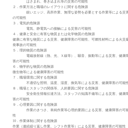
はさまれ、巻き込まれ等の災害の可能性
２．作業方法と職場のレイアウトに関する危険源
鋭いエッジ、高所作業、無理な姿勢を必要とする作業等による災
の可能性
３．電気的危険源
電気、静電気への接触による災害の可能性
４．健康と安全に有害な物質または化学物質の危険源
健康に有害な物質による災害、健康障害の可能性、可燃性材料による火災
発事故の可能性
５．理的物質の危険源
電磁放射線（熱、光、Ｘ線等）、騒音、振動等による災害、健康
害の可能性
６．物学的な物質の危険源
微生物等による健康障害の可能性
７．職場環境に関する危険源
不適切な照明、温度、湿度、換気等による災害、健康障害の可能
８．職場とスタッフの関係等、人的要因に関する危険源
安全衛生情報伝達方法、スタッフの知識不備等による災害、健康
害の可能性
９．心理要因に関する危険源
作業のきつさ、単純作業等心理的要因による災害、健康障害の可
性
10．作業体制に関する危険源
作業（連続繰り返し作業、シフト作業等）による災害、健康障害の可能性