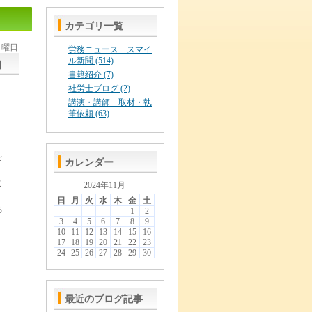
カテゴリ一覧
 日曜日
労務ニュース スマイ
ル新聞 (514)
］
書籍紹介 (7)
社労士ブログ (2)
講演・講師 取材・執
筆依頼 (63)
を
カレンダー
こ
2024年11月
日
月
火
水
木
金
土
る
1
2
3
4
5
6
7
8
9
10
11
12
13
14
15
16
17
18
19
20
21
22
23
24
25
26
27
28
29
30
、
最近のブログ記事