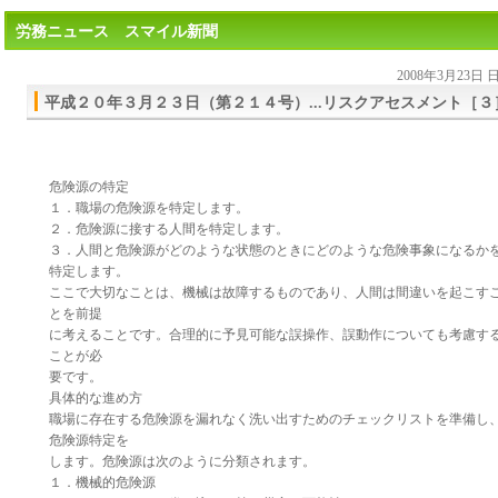
労務ニュース スマイル新聞
2008年3月23日
平成２０年３月２３日（第２１４号）...リスクアセスメント［３
危険源の特定
１．職場の危険源を特定します。
２．危険源に接する人間を特定します。
３．人間と危険源がどのような状態のときにどのような危険事象になるか
特定します。
ここで大切なことは、機械は故障するものであり、人間は間違いを起こす
とを前提
に考えることです。合理的に予見可能な誤操作、誤動作についても考慮す
ことが必
要です。
具体的な進め方
職場に存在する危険源を漏れなく洗い出すためのチェックリストを準備し
危険源特定を
します。危険源は次のように分類されます。
１．機械的危険源