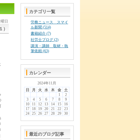
カテゴリ一覧
 金曜日
労務ニュース スマイ
ル新聞 (514)
１）
書籍紹介 (7)
社労士ブログ (2)
講演・講師 取材・執
筆依頼 (63)
じ
カレンダー
」
2024年11月
日
月
火
水
木
金
土
る
1
2
3
4
5
6
7
8
9
の
10
11
12
13
14
15
16
何
17
18
19
20
21
22
23
24
25
26
27
28
29
30
れ
Ｈ
Ｈ
最近のブログ記事
ま