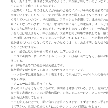
せん。あくまで、発注者が満足するように、大企業が出しているようなデ
インのＨＰを作ってしまうのです。
大企業のＨＰは、そのほとんどが商品や会社のイメージを高める目的で作
されています。したがって、すぐに問い合わせが増えるようなことはまっ
く考えていないのです。その証拠に、フラッシュを多用して、連絡先がわ
りにくくなっています。これは、意図的に問い合わせの電話や、メールが
ないように設計されているのです。そのＨＰをまねして作っても、一向に
い合わせは増えません。中小企業が、大企業と同じ戦略で勝負しても、勝
ことは難しいのです。ランチェスター戦略でもあるように、中小企業は接
戦を挑まないといけないのです。そのためには、とりあえず問い合わせを
かないといけません。
まず、最初に取り掛かる内容ですが、以下の３点です。
・ＴＯＰ画面の一番上のタイトル（ヘッダー）は会社名ではなく、会社の
徴にする。
例：障害年金専門の社会保険労務士です。
無色透明で紫外線カット率９９％のガラスコーティング。
・ヘッダー下に連絡先を大きく表示する。できればフリーダイヤルの番号
大きく表示。
・メニューは左側に持ってくる。
多くのＨＰがそうなっているので、訪問者は見慣れている。また、お気に
り一覧を表示されている訪問者の場合、右側のメニューだと、メニューが
面からはみ出してしまう。
ここを変えるだけでも、問い合わせは倍になります。まずはこれから手を
けて下さい。次回の担当のときはコンテンツについて記載いたします