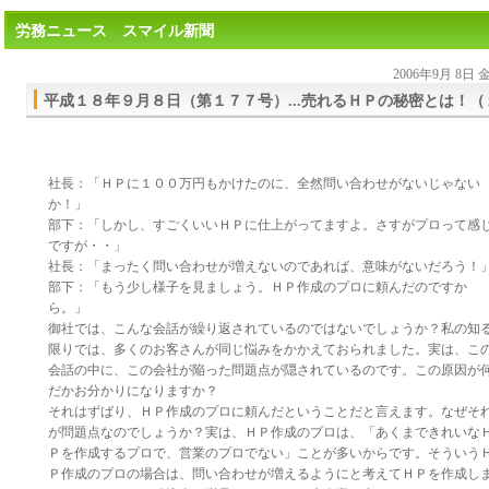
労務ニュース スマイル新聞
2006年9月 8日
平成１８年９月８日（第１７７号）...売れるＨＰの秘密とは！（
社長：「ＨＰに１００万円もかけたのに、全然問い合わせがないじゃない
か！」
部下：「しかし、すごくいいＨＰに仕上がってますよ。さすがプロって感
ですが・・」
社長：「まったく問い合わせが増えないのであれば、意味がないだろう！
部下：「もう少し様子を見ましょう。ＨＰ作成のプロに頼んだのですか
ら。」
御社では、こんな会話が繰り返されているのではないでしょうか？私の知
限りでは、多くのお客さんが同じ悩みをかかえておられました。実は、こ
会話の中に、この会社が陥った問題点が隠されているのです。この原因が
だかお分かりになりますか？
それはずばり、ＨＰ作成のプロに頼んだということだと言えます。なぜそ
が問題点なのでしょうか？実は、ＨＰ作成のプロは、「あくまできれいな
Ｐを作成するプロで、営業のプロでない」ことが多いからです。そういう
Ｐ作成のプロの場合は、問い合わせが増えるようにと考えてＨＰを作成し