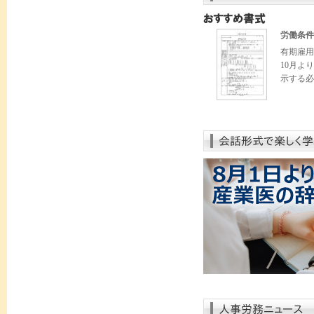
労働条件
有期雇用
10月よ
示する必