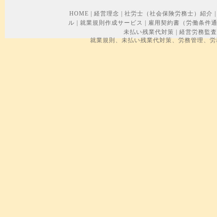
HOME
|
経営理念
|
社労士（社会保険労務士）紹介
|
ル
|
就業規則作成サービス
|
雇用契約書（労働条件
未払い残業代対策
|
経営労務監査
就業規則、未払い残業代対策、労務管理、労務トラブル、