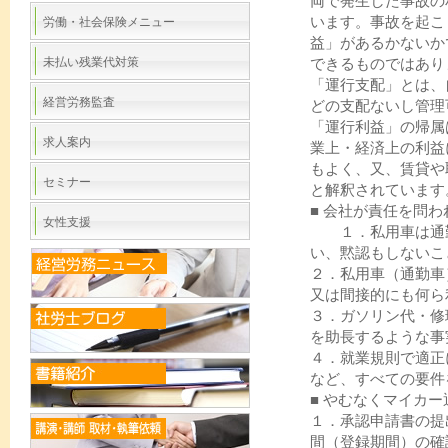
両で発生した事故の
います。事故を起こ
労働・社会保険メニュー
益」があるかないか
未払い残業代対策
できるものではあ
「運行支配」とは、
経営労務監査
どの支配ないし管理
「運行利益」の帰属
求人案内
業上・経済上の利益
もよく、又、賃貸や
セミナー
と解釈されています
■ 会社が責任を問
女性支援
１．私用車は通勤
い、黙認もしないこ
２．私用車（通勤車
又は間接的にも何ら
３．ガソリン代・修
を助長するような事
４．就業規則で適正
など、すべての要件
■ やむなくマイカ
１．承認申請書の提
間（登録期間）の確