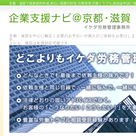
京都・滋賀で就業規則作成,未払い残業代対策,労務管理,労務トラブル,助成金申請
京都・滋賀を中心に幅広く企業のお手伝いや個人のご依頼をお受けしま
す
メール、電話は全国対応可能です。