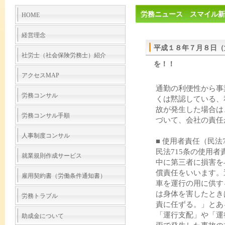
労務ニュース スマイル新
HOME
経営理念
平成１８年７月８日（
社労士（社会保険労務士）紹介
を！！
アクセスMAP
通勤の利便性から事
労務コンサル
くは黙認している、
故が発生した場合は
労務コンサル手順
づいて、会社の責任
人事制度コンサル
■ 使用者責任（民法
民法715条の使用
就業規則作成サービス
中に第三者に損害を
償責任をいいます。
雇用契約書（労働条件通知書）
車を運行の用に供す
は身体を害したとき
労務トラブル
責に任ずる。」とあ
「運行支配」や「運
助成金について