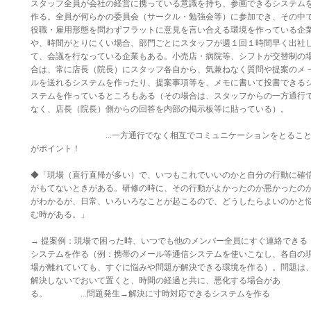
スタッフ全員が会社の経営に携っている意識を持ち、参画できるシステム
作る。全員が何らかの委員会（サークル・勉強会等）に参加でき、その中
役職・雇用形態を問わずフラットに意見を言い合える環境を作っている企
や、時間がとりにくい場合、部門ごとにスタッフが週１回１時間早く出社
て、会議を行なっている企業もある。小売店・病院等、シフトが交替制の
合は、常に店長（院長）にスタッフ各自から、気兼ねなく質問や提案のメ
ルを送れるシステムを作ったり、提案事項等を、メモに書いて投書できる
ステムを作っているところもある（その場合は、スタッフからの一方通行
なく、店長（院長）側からの回答を内部の掲示板等に貼っている）。
...一方通行でなく相互でコミュニケーションをとるこ
がポイント！
◆「現場（直行直帰が多い）で、いつもこれでいいのかと自分の行動に確
がもてないときがある。研修の時に、その行動がよかったのか悪かったの
がわかるが、日常、いろいろなことが起こるので、どうしたらよいのかと
む時がある。」
→ 提案例：現場で困った時、いつでも他のメンバー全員にすぐ連絡できる
システムを作る（例：携帯のメール等通信システムを使いこなし、各自の
場が離れていても、すぐに悩みや問題が解決できる環境を作る）。問題は
解決しないでおいて置くと、時間の経過と共に、悪化する場合があ
る。 ...問題発生→解決に寸時対応できるシステムを作る