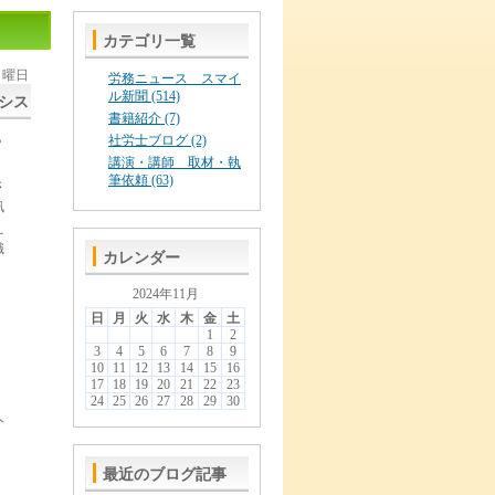
カテゴリ一覧
 日曜日
労務ニュース スマイ
ル新聞 (514)
シス
書籍紹介 (7)
社労士ブログ (2)
？
講演・講師 取材・執
筆依頼 (63)
さ
訊
え
職
カレンダー
2024年11月
日
月
火
水
木
金
土
1
2
3
4
5
6
7
8
9
10
11
12
13
14
15
16
17
18
19
20
21
22
23
24
25
26
27
28
29
30
人
最近のブログ記事
。