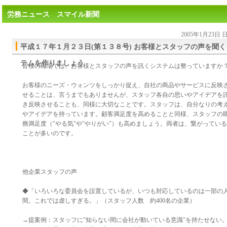
労務ニュース スマイル新聞
2005年1月23日
平成１７年１月２３日(第１３８号) お客様とスタッフの声を聞く
テムを作りましょう
皆様の職場では、お客様とスタッフの声を訊くシステムは整っていますか
お客様のニーズ・ウォンツをしっかり捉え、自社の商品やサービスに反映
せることは、言うまでもありませんが、スタッフ各自の思いやアイデアを
き反映させることも、同様に大切なことです。スタッフは、自分なりの考
やアイデアを持っています。顧客満足度を高めることと同様、スタッフの
務満足度（"やる気"や"やりがい"）も高めましょう。両者は、繋がっている
ことが多いのです。
他企業スタッフの声
◆「いろいろな委員会を設置しているが、いつも対応しているのは一部の
間。これでは虚しすぎる。」（スタッフ人数 約400名の企業）
→提案例：スタッフに"知らない間に会社が動いている意識"を持たせない