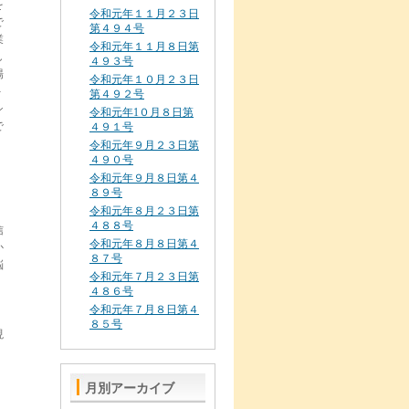
を
令和元年１１月２３日
で
第４９４号
業
令和元年１１月８日第
し
４９３号
場
令和元年１０月２３日
－
第４９２号
シ
令和元年1０月８日第
で
４９１号
令和元年９月２３日第
４９０号
と
令和元年９月８日第４
８９号
令和元年８月２３日第
４８８号
信
令和元年８月８日第４
か
８７号
悩
令和元年７月２３日第
４８６号
令和元年７月８日第４
８５号
現
、
月別アーカイブ