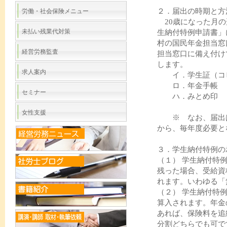
２．届出の時期と方
労働・社会保険メニュー
20歳になった月の
未払い残業代対策
生納付特例申請書」
村の国民年金担当窓
経営労務監査
担当窓口に備え付け
します。
求人案内
イ．学生証（コ
ロ．年金手帳
セミナー
ハ．みとめ印
女性支援
※ なお、届出は
から、毎年度必要と
３．学生納付特例の
（１） 学生納付特
残った場合、受給資
れます。いわゆる「
（２） 学生納付特
算入されます。年金
あれば、保険料を追
分割どちらでも可で