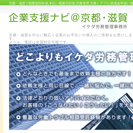
京都・滋賀で就業規則作成,未払い残業代対策,労務管理,労務トラブル,助成金申請
京都・滋賀を中心に幅広く企業のお手伝いや個人のご依頼をお受けしま
す
メール、電話は全国対応可能です。