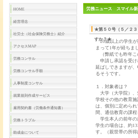
労務ニュース スマイル新
HOME
経営理念
★第５０号（５／２３
社労士（社会保険労務士）紹介
すか？★
20歳以上の学生が
アクセスMAP
まって1年が経ちま
（弊紙でも昨年こ
労務コンサル
申請し承認を受けれ
延ばしできますが、
労務コンサル手順
るそうです。
人事制度コンサル
１．対象者は？
大学（大学院）、
就業規則作成サービス
学校その他の教育施
は、個別に定められ
雇用契約書（労働条件通知書）
間、通信教育の課程
学生本人の前年の
労務トラブル
学生の場合は、約1
す。（親世帯の所得
助成金について