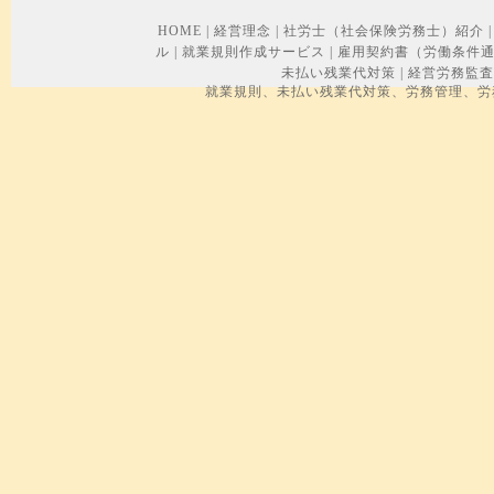
HOME
|
経営理念
|
社労士（社会保険労務士）紹介
|
ル
|
就業規則作成サービス
|
雇用契約書（労働条件
未払い残業代対策
|
経営労務監査
就業規則、未払い残業代対策、労務管理、労務トラブル、