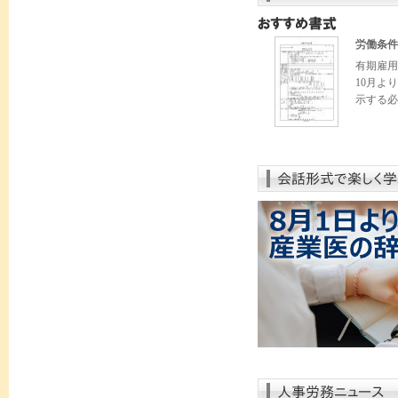
労働条件
有期雇用
10月よ
示する必