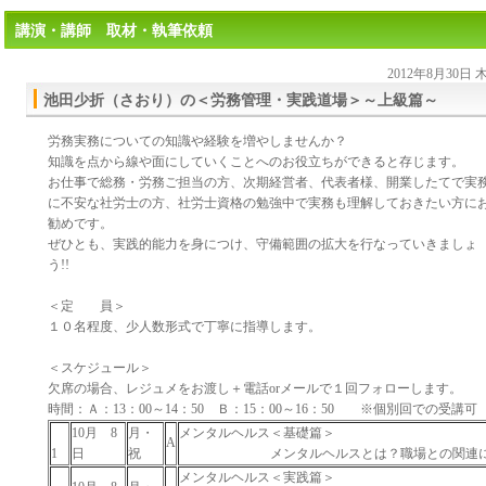
講演・講師 取材・執筆依頼
2012年8月30日
池田少折（さおり）の＜労務管理・実践道場＞～上級篇～
労務実務についての知識や経験を増やしませんか？
知識を点から線や面にしていくことへのお役立ちができると存じます。
お仕事で総務・労務ご担当の方、次期経営者、代表者様、開業したてで実
に不安な社労士の方、社労士資格の勉強中で実務も理解しておきたい方に
勧めです。
ぜひとも、実践的能力を身につけ、守備範囲の拡大を行なっていきましょ
う!!
＜定 員＞
１０名程度、少人数形式で丁寧に指導します。
＜スケジュール＞
欠席の場合、レジュメをお渡し＋電話orメールで１回フォローします。
時間：Ａ：13：00～14：50 Ｂ：15：00～16：50 ※個別回での受講可
10月 8
月・
メンタルヘルス＜基礎篇＞
A
1
日
祝
メンタルヘルスとは？職場との関連に
メンタルヘルス＜実践篇＞