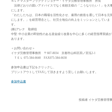
ＮＬＰマスタープラクティショナー・イケダ労務管理事務所 所長
法律どおりの固いアドバイスでなく依頼主様の「こうなりたい！」を大
にします。
「わたしたちは、日本の職場を活性化させ、雇用の創造を通して日本を元
にします。」を経営理念とし、社労士地位の向上をミッションとしていま
す。
(株)アレナ 取締役
中堅･中小企業の即効性のある資金繰り改善を中心に多くの経営指導実績が
あります。
＜お問い合わせ＞
イケダ労務管理事務所 〒607-8034 京都市山科区四ノ宮泓2-1
ＴＥＬ 075-584-6640 FAX075-584-6630
参加申込書は下記をクリックし、
プリントアウトしてFAXして頂きますよう宜しくお願いします。
参加申込書
投稿者 イケダ労務管理