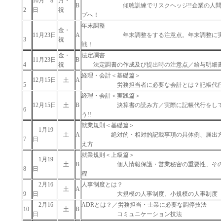
10月 8
月・
B
傾聴訓練でリスクヘッジ!!企業の人間
2
日
祝
プへ！
年末調整
金・
11月23日
A
年末調整をする注意点。年末調整に実
3
祝
戦！
金・
法定調書
11月23日
B
4
祝
法定調書の作成及び提出時の注意点／給与明細
経理・会計＜基礎篇＞
12月15日
土
A
5
労務担当者に必要な会計とは？記帳代行
経理・会計＜実践篇＞
12月15日
土
B
決算書の読み方／実際に記帳代行をして
6
う!!
就業規則＜基礎篇＞
1月19
土
A
絶対的・相対的記載事項の具体例、届出方
7
日
え方
就業規則＜上級篇＞
1月19
土
B
個人情報保護・営業秘密の重要性、その
8
日
程
2月16
人事制度とは？
土
A
9
日
大規模の人事制度、小規模の人事制度
2月16
ADRとは？／労務担当・士業に必要な調停技法
10
土
B
日
コミュニケーション技