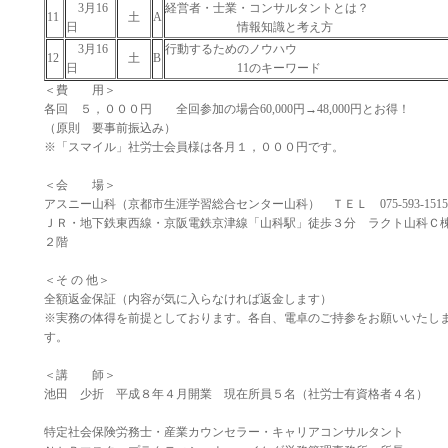
3月16
経営者・士業・コンサルタントとは？
11
土
A
日
情報知識と考え方
3月16
行動するためのノウハウ
12
土
B
日
11のキーワード
＜費 用＞
各回 ５，０００円 全回参加の場合60,000円→48,000円とお得！
（原則 要事前振込み）
※「スマイル」社労士会員様は各月１，０００円です。
＜会 場＞
アスニー山科（京都市生涯学習総合センター山科） ＴＥＬ 075-593-1515
ＪＲ・地下鉄東西線・京阪電鉄京津線「山科駅」徒歩３分 ラクト山科Ｃ
２階
＜そ の 他＞
全額返金保証（内容が気に入らなければ返金します）
※実務の体得を前提としております。各自、電卓のご持参をお願いいたし
す。
＜講 師＞
池田 少折 平成８年４月開業 現在所員５名（社労士有資格者４名）
特定社会保険労務士・産業カウンセラー・キャリアコンサルタント