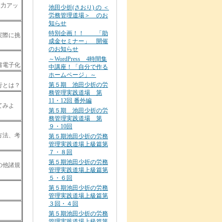
力アッ
池田少折(さおり) の ＜
労務管理道場＞ のお
知らせ
特別企画！！ 「助
際に挑
成金セミナー」 開催
のお知らせ
～WordPress 4時間集
書電子化
中講座！「自分で作る
ホームページ」～
第５期 池田少折の労
とは？
務管理実践道場 第
11・12回 番外編
みよ
第５期 池田少折の労
務管理実践道場 第
９・10回
法、考
第５期池田少折の労務
管理実践道場上級篇第
７・８回
第５期池田少折の労務
他諸規
管理実践道場上級篇第
５・６回
第５期池田少折の労務
管理実践道場上級篇第
３回・４回
第５期池田少折の労務
法
管理実践道場上級篇第