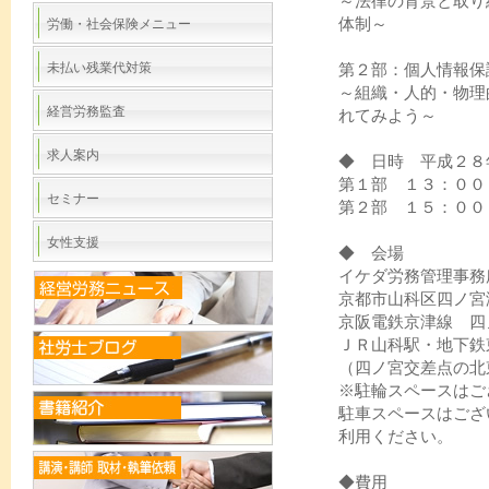
～法律の背景と取り
体制～
労働・社会保険メニュー
未払い残業代対策
第２部：個人情報保
～組織・人的・物理
経営労務監査
れてみよう～
求人案内
◆ 日時 平成２８
第１部 １３：００
セミナー
第２部 １５：００
女性支援
◆ 会場
イケダ労務管理事務
京都市山科区四ノ宮
京阪電鉄京津線 四
ＪＲ山科駅・地下鉄
（四ノ宮交差点の北
※駐輪スペースはご
駐車スペースはござ
利用ください。
◆費用