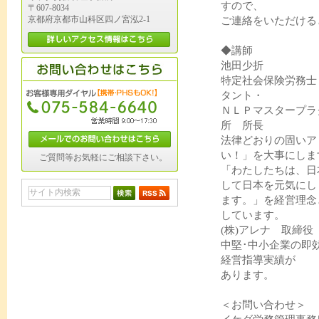
すので、
〒607-8034
京都府京都市山科区四ノ宮泓2-1
ご連絡をいただける
◆講師
池田少折
特定社会保険労務士
タント・
ＮＬＰマスタープラ
所 所長
法律どおりの固いア
い！」を大事にしま
ご質問等お気軽にご相談下さい。
「わたしたちは、日
して日本を元気にし
ます。」を経営理念
しています。
(株)アレナ 取締
中堅･中小企業の即
経営指導実績が
あります。
＜お問い合わせ＞