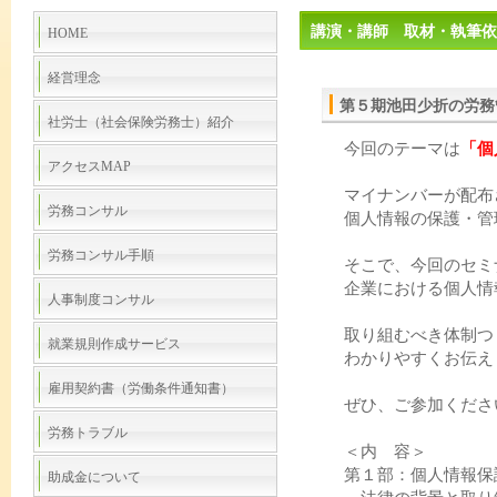
講演・講師 取材・執筆依
HOME
経営理念
第５期池田少折の労務
社労士（社会保険労務士）紹介
今回のテーマは
「個
アクセスMAP
マイナンバーが配布
労務コンサル
個人情報の保護・管
労務コンサル手順
そこで、今回のセミ
企業における個人情
人事制度コンサル
取り組むべき体制つ
就業規則作成サービス
わかりやすくお伝え
雇用契約書（労働条件通知書）
ぜひ、ご参加くださ
労務トラブル
＜内 容＞
第１部：個人情報保
助成金について