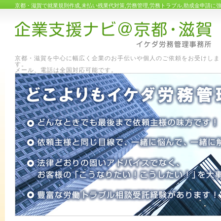
京都・滋賀で就業規則作成,未払い残業代対策,労務管理,労務トラブル,助成金申請
京都・滋賀を中心に幅広く企業のお手伝いや個人のご依頼をお受けしま
す
メール、電話は全国対応可能です。