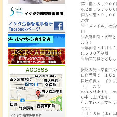
第１部：５，０００
第２部：５，０００
両方の部：９，００
の方
※「スマイル」社労
円
※友達割引：各部とも
よう！
※早割引：１月１２
に５００円割引
※顧問先様はどちら
振込み先：京都中
口座番号： １８
口座名義： イケダ
リ） まで
恐れ入りますが、振
い申し上げます。
※お申込・お支払は
ます。
１月１３日（水）以
イケダ労務管理事務所