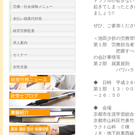
トラブルが起きない
起きてしまったとき
労働・社会保険メニュー
ましょう!!
未払い残業代対策
ぜひ、ご参加くださ
経営労務監査
＜池田少折の労務管
求人案内
第１部 労務担当者
把握すべき勘定
セミナー
の会計事情等
第２部 就業規則
女性支援
パワハラ セク
◆ 日時 平成２６
第１部 １３：０
～１６：５０
◆ 会場
京都市生涯学習総合
京都市山科区竹鼻
ラクト山科 Ｃ棟 ２階 
ＪＲ・地下鉄東西線