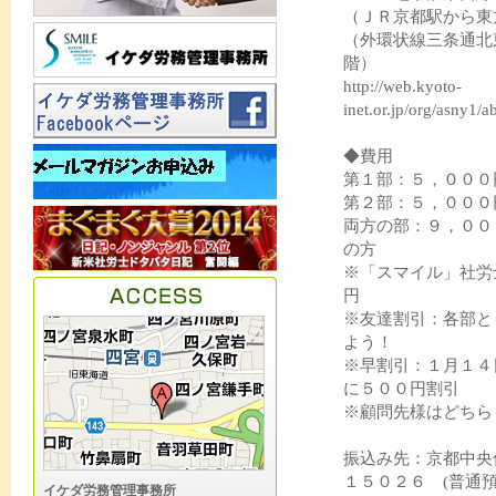
（ＪＲ京都駅から東
（外環状線三条通北
階）
http://web.kyoto-
inet.or.jp/org/asny1/
◆費用
第１部：５，０００
第２部：５，０００
両方の部：９，００
の方
※「スマイル」社労
円
※友達割引：各部とも
よう！
※早割引：１月１４
に５００円割引
※顧問先様はどちら
振込み先：京都中央
１５０２６ (普
イケダ労務管理事務所