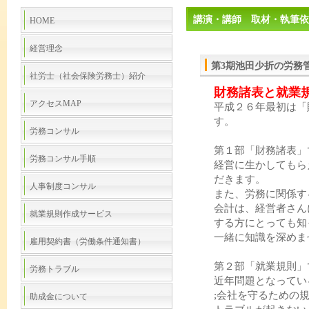
講演・講師 取材・執筆依
HOME
経営理念
第3期池田少折の労務
社労士（社会保険労務士）紹介
財務諸表と就業
アクセスMAP
平成２６年最初は「
す。
労務コンサル
第１部「財務諸表」
労務コンサル手順
経営に生かしてもら
だきます。
人事制度コンサル
また、労務に関係す
会計は、経営者さん
就業規則作成サービス
する方にとっても知
一緒に知識を深めま
雇用契約書（労働条件通知書）
第２部「就業規則」
労務トラブル
近年問題となってい
;会社を守るための
助成金について