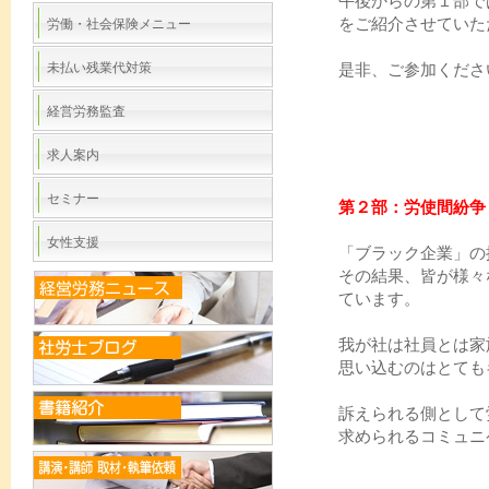
午後からの第１部で
をご紹介させていた
労働・社会保険メニュー
未払い残業代対策
是非、ご参加くださ
経営労務監査
求人案内
セミナー
第２部：労使間紛争
女性支援
「ブラック企業」の
その結果、皆が様々
ています。
我が社は社員とは家
思い込むのはとても
訴えられる側として
求められるコミュニ