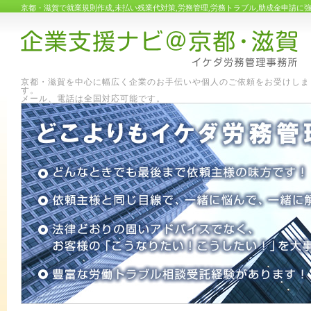
京都・滋賀で就業規則作成,未払い残業代対策,労務管理,労務トラブル,助成金申請
京都・滋賀を中心に幅広く企業のお手伝いや個人のご依頼をお受けしま
す
メール、電話は全国対応可能です。