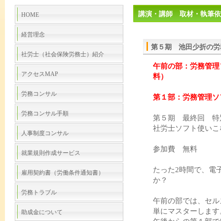
講演・講師 取材・執筆依
HOME
経営理念
第５期 池田少折の労務
社労士（社会保険労務士）紹介
午前の部：
労務管理
アクセスMAP
料）
労務コンサル
第１部：労務管理ソ
労務コンサル手順
第５期 最終回 特
社労士ソフト使いこ
人事制度コンサル
参加費 無料
就業規則作成サービス
たった2時間で、電
雇用契約書（労働条件通知書）
か？
労務トラブル
午前の部では、セル
単にマスターします
助成金について