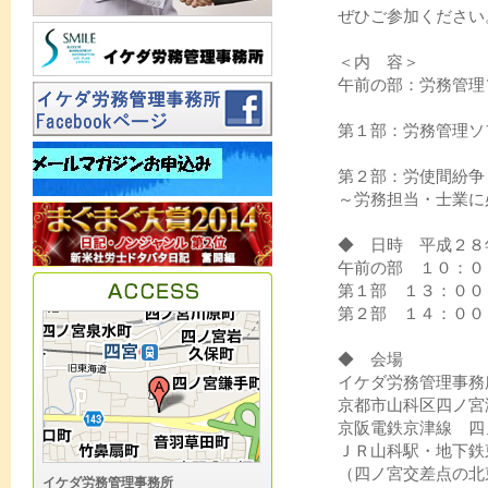
ぜひご参加ください
＜内 容＞
午前の部：労務管理
第１部：労務管理ソ
第２部：労使間紛争
～労務担当・士業に
◆ 日時 平成２８
午前の部 １０：０
第１部 １３：００
第２部 １４：００
◆ 会場
イケダ労務管理事務
京都市山科区四ノ宮
京阪電鉄京津線 四
ＪＲ山科駅・地下鉄
（四ノ宮交差点の北
イケダ労務管理事務所