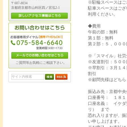
※駐輪スペースはご
〒607-8034
京都府京都市山科区四ノ宮泓2-1
駐車スペースはござ
利用ください。
◆費用
午前の部：無料
第１部：無料
第２部：５，０００
※「スマイル」社労
※友達割引：５００円
ご質問等お気軽にご相談下さい。
※早割引：３月１４
割引
※顧問先様はどちら
振込み先：京都中
口座番号： １８
口座名義： イケダ
リ） まで
恐れ入りますが、振
い申し上げます。