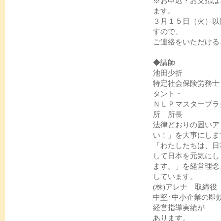
※お申込・お支払は
ます。
３月１５日（火）以
すので、
ご連絡をいただける
◆講師
池田少折
特定社会保険労務士
タント・
ＮＬＰマスタープラ
所 所長
法律どおりの固いア
い！」を大事にしま
「わたしたちは、日
して日本を元気にし
ます。」を経営理念
しています。
(株)アレナ 取締
中堅･中小企業の即
経営指導実績が
あります。