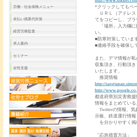
http://www.nikkei.
*クリックしてもペ
労働・社会保険メニュー
ＵＲＬ（アドレス
未払い残業代対策
てをコピーし、ブラ
「場所」入力欄に貼
経営労務監査
い。
■防寒対策していま
求人案内
■連絡手段を確保し
セミナー
また、デマ情報が私
収集頂き、行動頂き
女性支援
いたします。
推奨情報
http://savejapan.simo
http://www.google.co.
都道府県別災害救援情報サ
情報をまとめている
Twitterの情報
示板、鉄道運行情報
を分かりやすく掲
「応急措置方法」