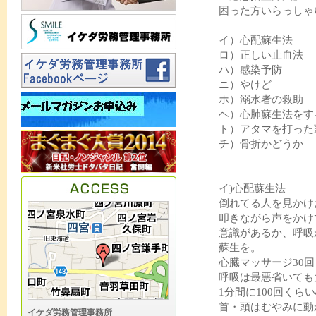
困った方いらっしゃ
イ）心配蘇生法
ロ）正しい止血法
ハ）感染予防
ニ）やけど
ホ）溺水者の救助
ヘ）心肺蘇生法をす
ト）アタマを打った
チ）骨折かどうか
_________________
イ)心配蘇生法
倒れてる人を見かけ
叩きながら声をかけ
意識があるか、呼吸
蘇生を。
心臓マッサージ30
呼吸は最悪省いても
1分間に100回く
首・頭はむやみに動
イケダ労務管理事務所