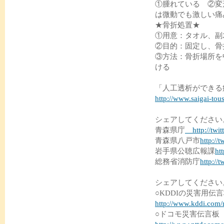
①腫れている ②変
は微動でも激しい
★骨折処置★
①用意：タオル、副
②目的：固定し、骨
③方法：骨折場所を
ける
「人工透析ができる
http://www.saigai-tous
シェアしてください
青森県庁
http://twit
青森県八戸市
http://
岩手県公聴広報課
ht
総務省消防庁
http:/
シェアしてください
○KDDIの災害用伝
http://www.kddi.com
○ドコモ災害伝言板