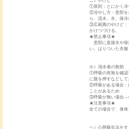
ニ）やけど
①原則：とにかく冷
②冷やし方：患部を
ら、流水、氷、保冷
③広範囲のやけど：
かけつづける。
★禁止事項★
患部に直接氷や保
い。はりついた衣服
ホ）溺水者の救助
①呼吸の有無を確認
に腹を押すなどして
②呼吸がある場合：
ことがあるため
③呼吸が無い場合
★注意事項★
全ての場合で、身体
ヘ）心肺蘇生法をす