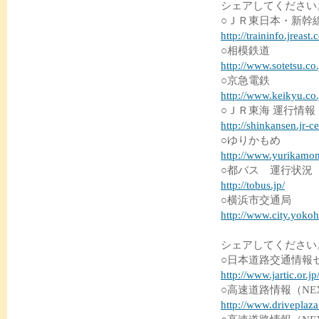
シェアしてください
○ＪＲ東日本・新幹
http://traininfo.jreast
○相模鉄道
http://www.sotetsu.co.
○京急電鉄
http://www.keikyu.co.
○ＪＲ東海 運行情報
http://shinkansen.jr-c
○ゆりかもめ
http://www.yurikamom
○都バス 運行状況
http://tobus.jp/
○横浜市交通局
http://www.city.yokoh
シェアしてください
○日本道路交通情報
http://www.jartic.or.jp
○高速道路情報（NE
http://www.driveplaz