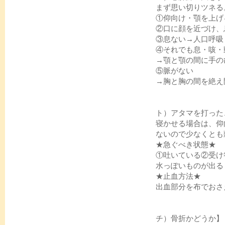
まず思い切りツネる
①仰向け・顎を上
②口に顔を近づけ
③息ない→人口呼
④それでも息・咳・
→顎と顎の間に手
⑤脈がない
→胸と胸の間を絶え
ト）アタマを打った
寝かせる場合は、仰
ないので少なくとも
★急ぐべき状態★
①吐いている②受け
水っぽいものが出
★止血方法★
出血部分を布でおさ
チ）骨折かどうか】