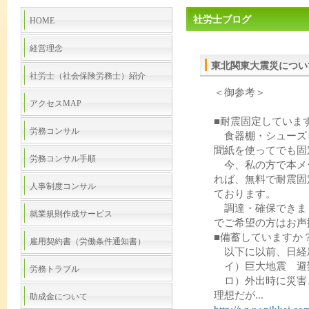
社労士ブログ
HOME
経営理念
東北関東大震災につい
社労士（社会保険労務士）紹介
＜御参考＞
アクセスMAP
■耐震固定していま
労務コンサル
食器棚・シューズ
聞紙を使ってでも固
労務コンサル手順
今、私の方で本メ
れば、無料で耐震固
人事制度コンサル
ております。
調達・確保できま
就業規則作成サービス
でご希望の方はお声
■備蓄していますか
雇用契約書（労働条件通知書）
以下に以前、日経
イ）巨大地震 避
労務トラブル
ロ）外出時に災害
理想だが...
助成金について