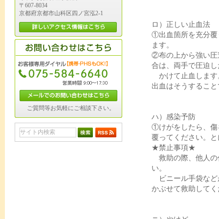
〒607-8034
京都府京都市山科区四ノ宮泓2-1
ロ）正しい止血法
①出血箇所を充分覆
ます。
②布の上から強い圧
合は、両手で圧迫し
かけて止血します
出血はそうすること
ご質問等お気軽にご相談下さい。
ハ）感染予防
①けがをしたら、傷
覆ってください。と
★禁止事項★
救助の際、他人の
い。
ビニール手袋など
かぶせて救助してく