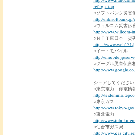
http://www.nttdocomo
ref=gp_top
○ソフトバンク災害
http://mb.softbank.jp
○ウィルコム災害伝
http://www.willcom-i
○ＮＴＴ東日本 災害
https://www.web171.j
○イー・モバイル
http://emobile.jp/serv
○グーグル災害伝言
http://www.google.co.
シェアしてください
○東京電力 停電情
http://teideninfo.tepco
○東京ガス
http://www.tokyo-gas.
○東北電力
http://www.tohoku-ep
○仙台市ガス局
http://www.gas.city.se